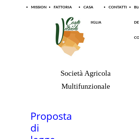
MISSION
FATTORIA
CASA
CONTATTI
B
SOCIALE
FAMIGLIA
DE
CONTADINA
CO
Società Agricola
Multifunzionale
Proposta
di