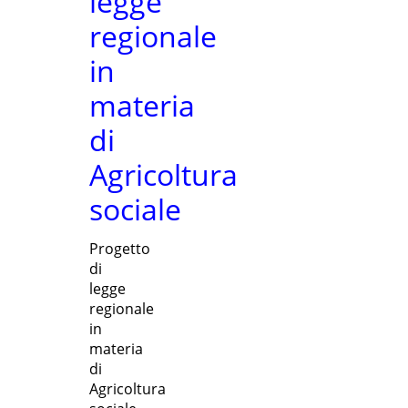
legge
regionale
in
materia
di
Agricoltura
sociale
Progetto
di
legge
regionale
in
materia
di
Agricoltura