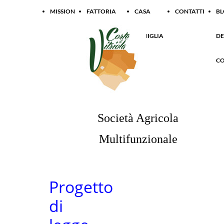
MISSION
FATTORIA
CASA
CONTATTI
B
SOCIALE
FAMIGLIA
DE
CONTADINA
CO
Società Agricola
Multifunzionale
Progetto
di